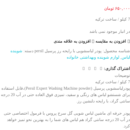
۶۵۰,۰۰۰
تومان
7 کیلو / ساخت ترکیه
در انبار موجود نمی باشد
افزودن به مقایسه
افزودن به علاقه مندی
شناسه محصول:
پودر لباسشویی با رایحه رز پرسیل persil
دسته:
شوینده
لباس
,
لوازم شوینده وبهداشتی خانواده
اشتراک گذاری:
توضیحات
7 کیلو / ساخت ترکیه
پودرلباسشویی پرسیل (Persil Expert Washing Machine powder)،قابل استفاده
برای شستشو لباس های رنگی و سفید، تمیزی فوق العاده حتی در آب 20 درجه
سانتی گراد، با رایحه دلنشین رز.
پودر حرفه ای ماشین لباس شویی گل سرخ پروس با فرمول اختصاصی حتی
در آب 20 درجه سانتی گراد هم لباس های شما را به بهترین نحو تمیز خواهد
کرد.