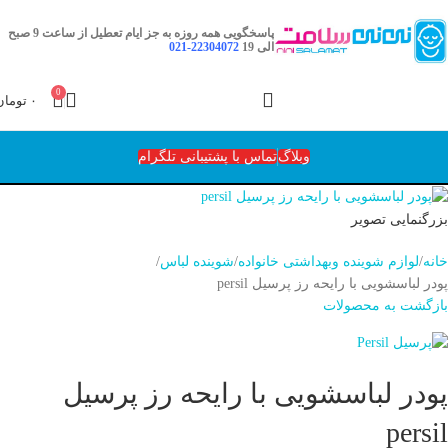
ناموجود
پاسخگویی همه روزه به جز ایام تعطیل از ساعت 9 صبح
الی 19
22304072-021
0
۰
تومان
وبلاگ
تماس با پشتیبانی تلگرام
بزرگنمایی تصویر
خانه
لوازم شوینده وبهداشتی خانواده
شوینده لباس
پودر لباسشویی با رایحه رز پرسیل persil
بازگشت به محصولات
پودر لباسشویی با رایحه رز پرسیل
persil