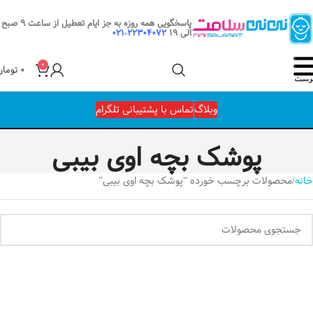
پاسخگویی همه روزه به جز ایام تعطیل از ساعت 9 صبح
الی 19
22304072-021
0
۰
تومان
وبلاگ
تماس با پشتیبانی تلگرام
پوشک بچه اوی بیبی
خانه
محصولات برچسب خورده “پوشک بچه اوی بیبی”
هیچ محصولی یافت نشد.