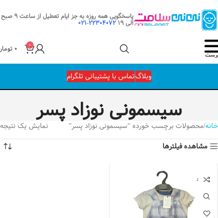
پاسخگویی همه روزه به جز ایام تعطیل از ساعت 9 صبح
الی 19
22304072-021
0
۰
تومان
وبلاگ
تماس با پشتیبانی تلگرام
سیسمونی نوزاد پسر
خانه
محصولات برچسب خورده “سیسمونی نوزاد پسر”
نمایش یک نتیجه
مشاهده فیلترها
ناموجود