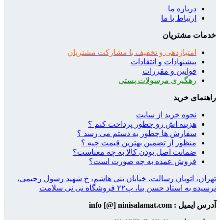
درباره ما
ارتباط با ما
خدمات مشتریان
امتیازدهی و تخفیف با مشارکت مشتریان
پیشنهادات و انتقادات
قوانین و مقررات
رهگیری مرسولات پستی
راهنمای خرید
نحوه خرید از سایت
هزینه اش رو چطور پرداخت کنم ؟
سفارش ها چطور به دستم می رسد ؟
منظور از تضمین بهترین قیمت چیه ؟
ضمانت اصل بودن کالا به چه معناست؟
فروش عمده به چه صورت است؟
تهران، اتوبان رسالت، خیابان بنی هاشم، خ شهید رسول رحیمی،
نرسیده به استاد حسن بنا، پ۲۲ فروشگاه نی نی سلامت
آدرس ایمیل : info [@] ninisalamat.com