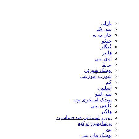
بارلی
بیبی تک
جان به به
چیکو
گیگلز
هانیز
اوی بیبی
بی تا
پوشک شورتی
شورت آموزشی
کم
اسلیپی
بیبی لینو
پوشک استخری بچه
کانفی بیبی
هاگیز
پمپرز لهستانی ضدحساسیت
پریما پمپرز ترکیه
ببم
پوشک مای بیبی