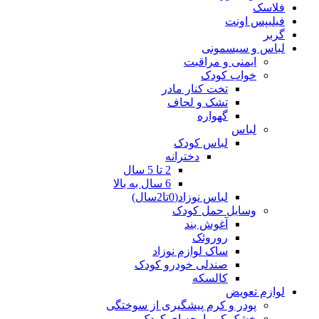
فلاسک
فیلیپس اونت
گربر
لباس و سیسمونی
ایمنی و مراقبت
خواب کودک
تخت کنار مادر
تشک و لحاف
گهواره
لباس
لباس کودک
دخترانه
2 تا 5 سال
6 سال به بالا
لباس نوزاد(0تا2سال)
وسایل حمل کودک
آغوش بند
روروئک
ساک لوازم نوزاد
صندلی خودرو کودک
کالسکه
لوازم تعویض
پودر و کرم پیشگیری از سوختگی
خشک کن پارچه ای کودک