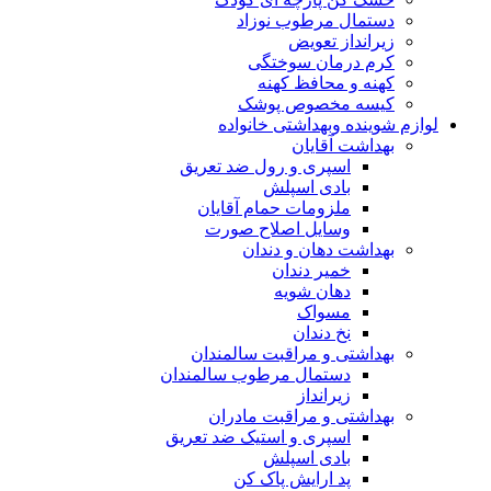
دستمال مرطوب نوزاد
زیرانداز تعویض
کرم درمان سوختگی
کهنه و محافظ کهنه
کیسه مخصوص پوشک
لوازم شوینده وبهداشتی خانواده
بهداشت آقایان
اسپری و رول ضد تعریق
بادی اسپلش
ملزومات حمام آقایان
وسایل اصلاح صورت
بهداشت دهان و دندان
خمیر دندان
دهان شویه
مسواک
نخ دندان
بهداشتی و مراقبت سالمندان
دستمال مرطوب سالمندان
زیرانداز
بهداشتی و مراقبت مادران
اسپری و استیک ضد تعریق
بادی اسپلش
پد ارایش پاک کن