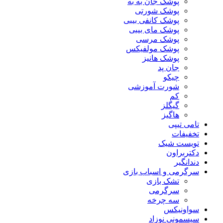
پوشک جان به به
پوشک شورتی
پوشک کانفی بیبی
پوشک مای بیبی
پوشک مرسی
پوشک مولفیکس
پوشک هانیز
جان پد
چیکو
شورت آموزشی
کم
گیگلز
هاگیز
تامی تیپی
تخفیفات
تویست شیک
دکتربراون
دندانگیر
سرگرمی و اسباب بازی
تشک بازی
سرگرمی
سه چرخه
سواونیکس
سیسمونی نوزاد