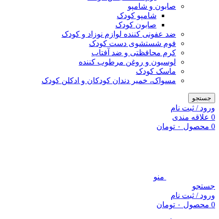
صابون و شامپو
شامپو کودک
صابون کودک
ضد عفونی کننده لوازم نوزاد و کودک
فوم شستشوی دست کودک
کرم محافظتی و ضد آفتاب
لوسیون و روغن مرطوب کننده
ماسک کودک
مسواک، خمیر دندان کودکان و ادکلن کودک
جستجو
ورود / ثبت نام
0
علاقه مندی
0
محصول
۰
تومان
منو
جستجو
ورود / ثبت نام
0
محصول
۰
تومان