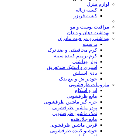
لوازم منزل
کیسه زباله
کیسه فریزر
مراقبت پوست و مو
بهداشت دهان و دندان
بهداشتی و مراقبت مادران
پد سینه
کرم محافظتی و ضد ترک
کرم ترمیم کننده سینه
نوار بهداشتی
اسپری و استیک ضدتعریق
بادی اسپلش
خودتراش و تیغ یدک
ملزومات ظرفشویی
ابر و اسکاچ
مایع ظرفشویی
جرم گیر ماشین ظرفشویی
پودر ماشین ظرفشویی
نمک ماشین ظرفشویی
مایع جلادهنده
قرص ماشین ظرفشویی
خوشبو کننده ظرفشویی