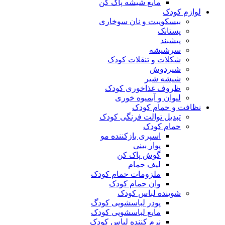
مایع شیشه پاک کن
لوازم کودک
بیسکوییت و نان سوخاری
پستانک
پیشبند
سرشیشه
شکلات و تنقلات کودک
شیردوش
شیشه شیر
ظروف غذاخوری کودک
لیوان و آبمیوه خوری
نظافت و حمام کودک
تبدیل توالت فرنگی کودک
حمام کودک
اسپری بازکننده مو
پوار بینی
گوش پاک کن
لیف حمام
ملزومات حمام کودک
وان حمام کودک
شوینده لباس کودک
پودر لباسشویی کودگ
مایع لباسشویی کودک
نرم کننده لباس کودک