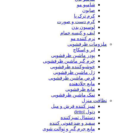
شامپو مو
صابون
کرم ترک پا
کرم دست و صورت
لوسیون بدن
لیف و کیسه حمام
نرم کننده مو
ملزومات ظرفشویی
ابر و اسکاچ
پودر ماشین ظرفشویی
جرم گیر ماشین ظرفشویی
خوشبوکننده ظرفشویی
ژل ماشین ظرفشویی
قرص ماشین ظرفشویی
مایع جلادهنده
مایع ظرفشویی
نمک ماشین ظرفشویی
نظافت منزل
تمیز کننده فرش و مبل
دتول dettol
دستمال تمیزکننده
سفید و ضدعفونی کننده
مایع جرم گیر و توالت شوی