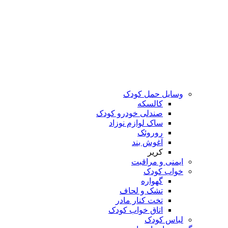
وسایل حمل کودک
کالسکه
صندلی خودرو کودک
ساک لوازم نوزاد
روروئک
آغوش بند
کریر
ایمنی و مراقبت
خواب کودک
گهواره
تشک و لحاف
تخت کنار مادر
اتاق خواب کودک
لباس کودک