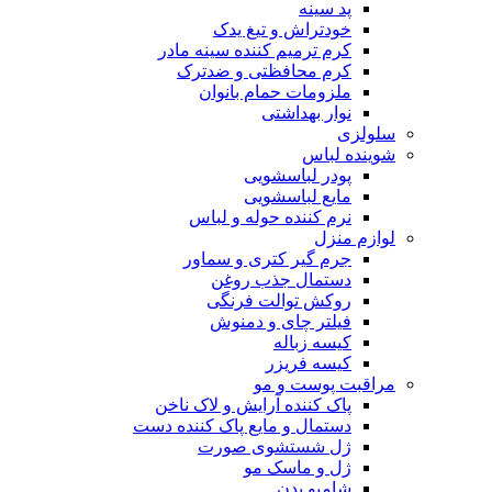
پد سینه
خودتراش و تیغ یدک
کرم ترمیم کننده سینه مادر
کرم محافظتی و ضدترک
ملزومات حمام بانوان
نوار بهداشتی
سلولزی
شوینده لباس
پودر لباسشویی
مایع لباسشویی
نرم کننده حوله و لباس
لوازم منزل
جرم گیر کتری و سماور
دستمال جذب روغن
روکش توالت فرنگی
فیلتر چای و دمنوش
کیسه زباله
کیسه فریزر
مراقبت پوست و مو
پاک کننده آرایش و لاک ناخن
دستمال و مایع پاک کننده دست
ژل شستشوی صورت
ژل و ماسک مو
شامپو بدن