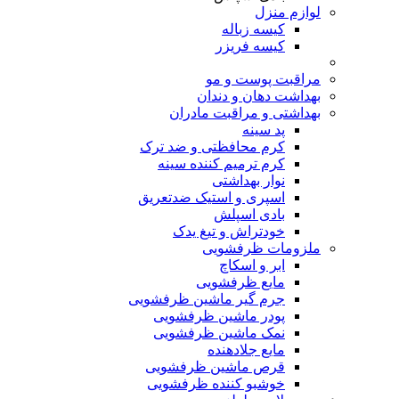
لوازم منزل
کیسه زباله
کیسه فریزر
مراقبت پوست و مو
بهداشت دهان و دندان
بهداشتی و مراقبت مادران
پد سینه
کرم محافظتی و ضد ترک
کرم ترمیم کننده سینه
نوار بهداشتی
اسپری و استیک ضدتعریق
بادی اسپلش
خودتراش و تیغ یدک
ملزومات ظرفشویی
ابر و اسکاچ
مایع ظرفشویی
جرم گیر ماشین ظرفشویی
پودر ماشین ظرفشویی
نمک ماشین ظرفشویی
مایع جلادهنده
قرص ماشین ظرفشویی
خوشبو کننده ظرفشویی