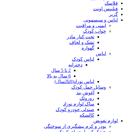
فلاسک
فیلیپس اونت
گربر
لباس و سیسمونی
ایمنی و مراقبت
خواب کودک
تخت کنار مادر
تشک و لحاف
گهواره
لباس
لباس کودک
دخترانه
2 تا 5 سال
6 سال به بالا
لباس نوزاد(0تا2سال)
وسایل حمل کودک
آغوش بند
روروئک
ساک لوازم نوزاد
صندلی خودرو کودک
کالسکه
لوازم تعویض
پودر و کرم پیشگیری از سوختگی
خشک کن پارچه ای کودک