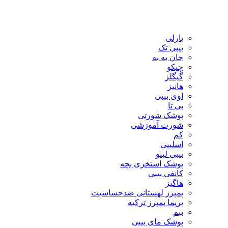
بارلی
بیبی تک
جان به به
چیکو
گیگلز
هانیز
اوی بیبی
بی تا
پوشک شورتی
شورت آموزشی
کم
اسلیپی
بیبی لینو
پوشک استخری بچه
کانفی بیبی
هاگیز
پمپرز لهستانی ضدحساسیت
پریما پمپرز ترکیه
ببم
پوشک مای بیبی