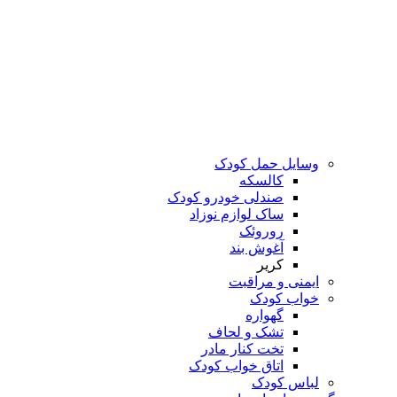
وسایل حمل کودک
کالسکه
صندلی خودرو کودک
ساک لوازم نوزاد
روروئک
آغوش بند
کریر
ایمنی و مراقبت
خواب کودک
گهواره
تشک و لحاف
تخت کنار مادر
اتاق خواب کودک
لباس کودک