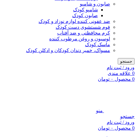
صابون و شامپو
شامپو کودک
صابون کودک
ضد عفونی کننده لوازم نوزاد و کودک
فوم شستشوی دست کودک
کرم محافظتی و ضد آفتاب
لوسیون و روغن مرطوب کننده
ماسک کودک
مسواک، خمیر دندان کودکان و ادکلن کودک
جستجو
ورود / ثبت نام
0
علاقه مندی
0
محصول
۰
تومان
منو
جستجو
ورود / ثبت نام
0
محصول
۰
تومان