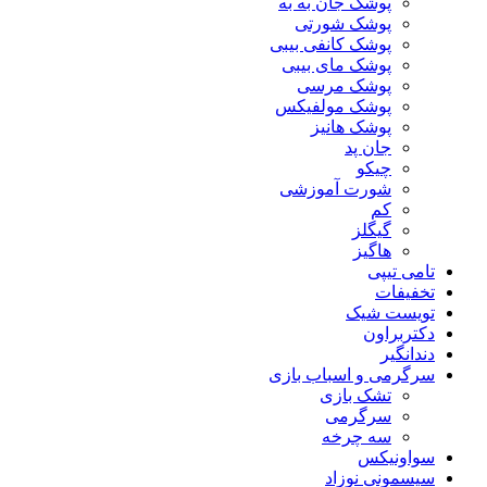
پوشک جان به به
پوشک شورتی
پوشک کانفی بیبی
پوشک مای بیبی
پوشک مرسی
پوشک مولفیکس
پوشک هانیز
جان پد
چیکو
شورت آموزشی
کم
گیگلز
هاگیز
تامی تیپی
تخفیفات
تویست شیک
دکتربراون
دندانگیر
سرگرمی و اسباب بازی
تشک بازی
سرگرمی
سه چرخه
سواونیکس
سیسمونی نوزاد