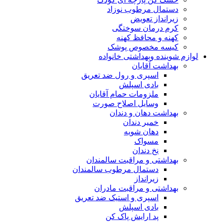
دستمال مرطوب نوزاد
زیرانداز تعویض
کرم درمان سوختگی
کهنه و محافظ کهنه
کیسه مخصوص پوشک
لوازم شوینده وبهداشتی خانواده
بهداشت آقایان
اسپری و رول ضد تعریق
بادی اسپلش
ملزومات حمام آقایان
وسایل اصلاح صورت
بهداشت دهان و دندان
خمیر دندان
دهان شویه
مسواک
نخ دندان
بهداشتی و مراقبت سالمندان
دستمال مرطوب سالمندان
زیرانداز
بهداشتی و مراقبت مادران
اسپری و استیک ضد تعریق
بادی اسپلش
پد ارایش پاک کن