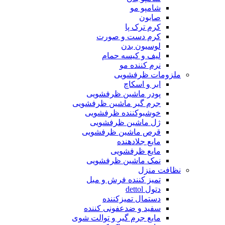
شامپو مو
صابون
کرم ترک پا
کرم دست و صورت
لوسیون بدن
لیف و کیسه حمام
نرم کننده مو
ملزومات ظرفشویی
ابر و اسکاچ
پودر ماشین ظرفشویی
جرم گیر ماشین ظرفشویی
خوشبوکننده ظرفشویی
ژل ماشین ظرفشویی
قرص ماشین ظرفشویی
مایع جلادهنده
مایع ظرفشویی
نمک ماشین ظرفشویی
نظافت منزل
تمیز کننده فرش و مبل
دتول dettol
دستمال تمیزکننده
سفید و ضدعفونی کننده
مایع جرم گیر و توالت شوی