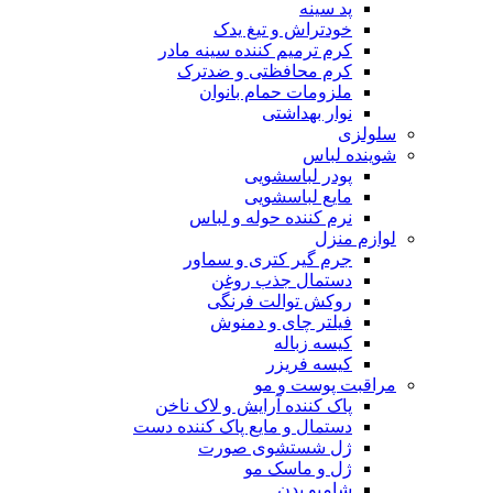
پد سینه
خودتراش و تیغ یدک
کرم ترمیم کننده سینه مادر
کرم محافظتی و ضدترک
ملزومات حمام بانوان
نوار بهداشتی
سلولزی
شوینده لباس
پودر لباسشویی
مایع لباسشویی
نرم کننده حوله و لباس
لوازم منزل
جرم گیر کتری و سماور
دستمال جذب روغن
روکش توالت فرنگی
فیلتر چای و دمنوش
کیسه زباله
کیسه فریزر
مراقبت پوست و مو
پاک کننده آرایش و لاک ناخن
دستمال و مایع پاک کننده دست
ژل شستشوی صورت
ژل و ماسک مو
شامپو بدن