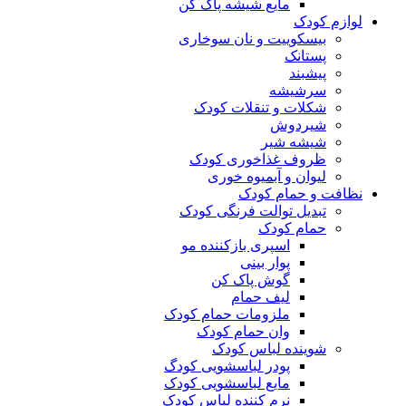
مایع شیشه پاک کن
لوازم کودک
بیسکوییت و نان سوخاری
پستانک
پیشبند
سرشیشه
شکلات و تنقلات کودک
شیردوش
شیشه شیر
ظروف غذاخوری کودک
لیوان و آبمیوه خوری
نظافت و حمام کودک
تبدیل توالت فرنگی کودک
حمام کودک
اسپری بازکننده مو
پوار بینی
گوش پاک کن
لیف حمام
ملزومات حمام کودک
وان حمام کودک
شوینده لباس کودک
پودر لباسشویی کودگ
مایع لباسشویی کودک
نرم کننده لباس کودک