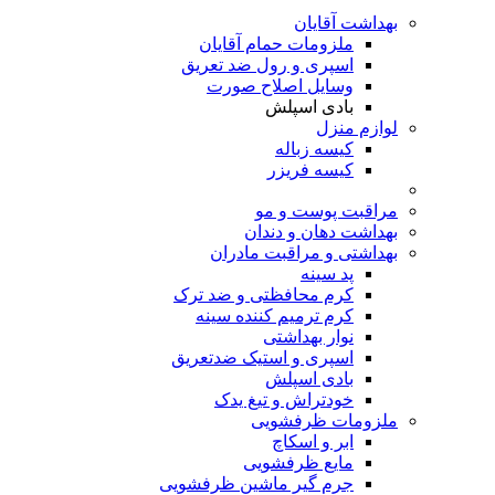
بهداشت آقایان
ملزومات حمام آقایان
اسپری و رول ضد تعریق
وسایل اصلاح صورت
بادی اسپلش
لوازم منزل
کیسه زباله
کیسه فریزر
مراقبت پوست و مو
بهداشت دهان و دندان
بهداشتی و مراقبت مادران
پد سینه
کرم محافظتی و ضد ترک
کرم ترمیم کننده سینه
نوار بهداشتی
اسپری و استیک ضدتعریق
بادی اسپلش
خودتراش و تیغ یدک
ملزومات ظرفشویی
ابر و اسکاچ
مایع ظرفشویی
جرم گیر ماشین ظرفشویی