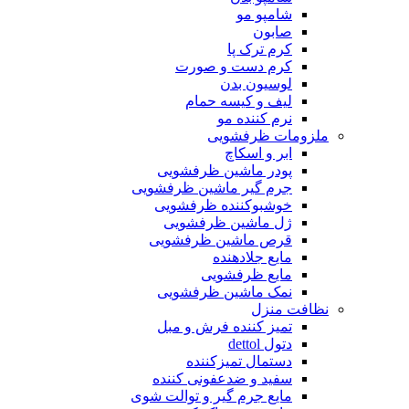
شامپو مو
صابون
کرم ترک پا
کرم دست و صورت
لوسیون بدن
لیف و کیسه حمام
نرم کننده مو
ملزومات ظرفشویی
ابر و اسکاچ
پودر ماشین ظرفشویی
جرم گیر ماشین ظرفشویی
خوشبوکننده ظرفشویی
ژل ماشین ظرفشویی
قرص ماشین ظرفشویی
مایع جلادهنده
مایع ظرفشویی
نمک ماشین ظرفشویی
نظافت منزل
تمیز کننده فرش و مبل
دتول dettol
دستمال تمیزکننده
سفید و ضدعفونی کننده
مایع جرم گیر و توالت شوی