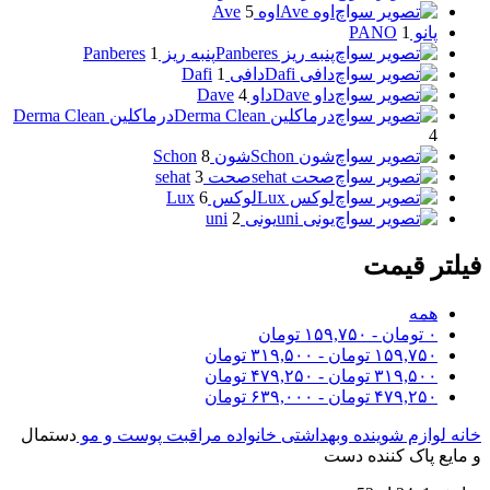
اوه Ave
اوه Ave
5
پانو PANO
1
پنبه ریز Panberes
پنبه ریز Panberes
1
دافی Dafi
دافی Dafi
1
داو Dave
داو Dave
4
درماکلین Derma Clean
درماکلین Derma Clean
4
شون Schon
شون Schon
8
صحت sehat
صحت sehat
3
لوکس Lux
لوکس Lux
6
یونی uni
یونی uni
2
فیلتر قیمت
همه
۰
تومان
-
۱۵۹,۷۵۰
تومان
۱۵۹,۷۵۰
تومان
-
۳۱۹,۵۰۰
تومان
۳۱۹,۵۰۰
تومان
-
۴۷۹,۲۵۰
تومان
۴۷۹,۲۵۰
تومان
-
۶۳۹,۰۰۰
تومان
خانه
لوازم شوینده وبهداشتی خانواده
مراقبت پوست و مو
دستمال
و مایع پاک کننده دست