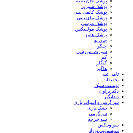
پوشک جان به به
پوشک شورتی
پوشک کانفی بیبی
پوشک مای بیبی
پوشک مرسی
پوشک مولفیکس
پوشک هانیز
جان پد
چیکو
شورت آموزشی
کم
گیگلز
هاگیز
تامی تیپی
تخفیفات
تویست شیک
دکتربراون
دندانگیر
سرگرمی و اسباب بازی
تشک بازی
سرگرمی
سه چرخه
سواونیکس
سیسمونی نوزاد