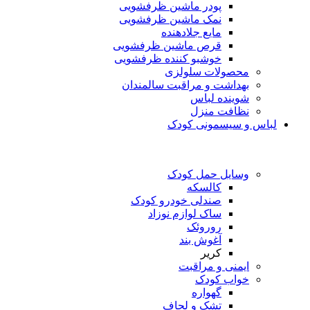
پودر ماشین ظرفشویی
نمک ماشین ظرفشویی
مایع جلادهنده
قرص ماشین ظرفشویی
خوشبو کننده ظرفشویی
محصولات سلولزی
بهداشت و مراقبت سالمندان
شوینده لباس
نظافت منزل
لباس و سیسمونی کودک
وسایل حمل کودک
کالسکه
صندلی خودرو کودک
ساک لوازم نوزاد
روروئک
آغوش بند
کریر
ایمنی و مراقبت
خواب کودک
گهواره
تشک و لحاف