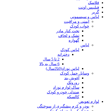
فلاسک
فیلیپس اونت
گربر
لباس و سیسمونی
ایمنی و مراقبت
خواب کودک
تخت کنار مادر
تشک و لحاف
گهواره
لباس
لباس کودک
دخترانه
2 تا 5 سال
6 سال به بالا
لباس نوزاد(0تا2سال)
وسایل حمل کودک
آغوش بند
روروئک
ساک لوازم نوزاد
صندلی خودرو کودک
کالسکه
لوازم تعویض
پودر و کرم پیشگیری از سوختگی
خشک کن پارچه ای کودک