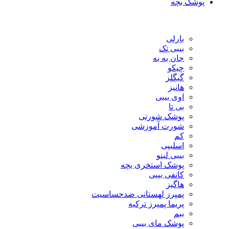
پوشک بچه
بارلی
بیبی تک
جان به به
چیکو
گیگلز
هانیز
اوی بیبی
بی تا
پوشک شورتی
شورت آموزشی
کم
اسلیپی
بیبی لینو
پوشک استخری بچه
کانفی بیبی
هاگیز
پمپرز لهستانی ضدحساسیت
پریما پمپرز ترکیه
ببم
پوشک مای بیبی