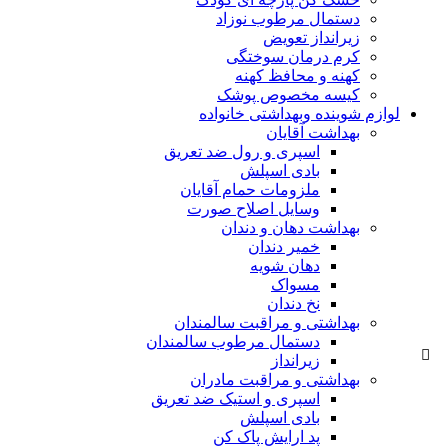
دستمال مرطوب نوزاد
زیرانداز تعویض
کرم درمان سوختگی
کهنه و محافظ کهنه
کیسه مخصوص پوشک
لوازم شوینده وبهداشتی خانواده
بهداشت آقایان
اسپری و رول ضد تعریق
بادی اسپلش
ملزومات حمام آقایان
وسایل اصلاح صورت
بهداشت دهان و دندان
خمیر دندان
دهان شویه
مسواک
نخ دندان
بهداشتی و مراقبت سالمندان
دستمال مرطوب سالمندان
زیرانداز
بهداشتی و مراقبت مادران
اسپری و استیک ضد تعریق
بادی اسپلش
پد ارایش پاک کن