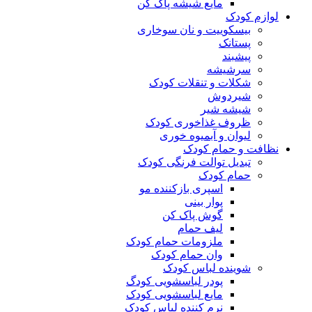
مایع شیشه پاک کن
لوازم کودک
بیسکوییت و نان سوخاری
پستانک
پیشبند
سرشیشه
شکلات و تنقلات کودک
شیردوش
شیشه شیر
ظروف غذاخوری کودک
لیوان و آبمیوه خوری
نظافت و حمام کودک
تبدیل توالت فرنگی کودک
حمام کودک
اسپری بازکننده مو
پوار بینی
گوش پاک کن
لیف حمام
ملزومات حمام کودک
وان حمام کودک
شوینده لباس کودک
پودر لباسشویی کودگ
مایع لباسشویی کودک
نرم کننده لباس کودک