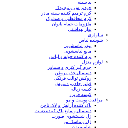
پد سینه
خودتراش و تیغ یدک
کرم ترمیم کننده سینه مادر
کرم محافظتی و ضدترک
ملزومات حمام بانوان
نوار بهداشتی
سلولزی
شوینده لباس
پودر لباسشویی
مایع لباسشویی
نرم کننده حوله و لباس
لوازم منزل
جرم گیر کتری و سماور
دستمال جذب روغن
روکش توالت فرنگی
فیلتر چای و دمنوش
کیسه زباله
کیسه فریزر
مراقبت پوست و مو
پاک کننده آرایش و لاک ناخن
دستمال و مایع پاک کننده دست
ژل شستشوی صورت
ژل و ماسک مو
شامپو بدن