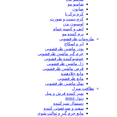
شامپو مو
صابون
کرم ترک پا
کرم دست و صورت
لوسیون بدن
لیف و کیسه حمام
نرم کننده مو
ملزومات ظرفشویی
ابر و اسکاچ
پودر ماشین ظرفشویی
جرم گیر ماشین ظرفشویی
خوشبوکننده ظرفشویی
ژل ماشین ظرفشویی
قرص ماشین ظرفشویی
مایع جلادهنده
مایع ظرفشویی
نمک ماشین ظرفشویی
نظافت منزل
تمیز کننده فرش و مبل
دتول dettol
دستمال تمیزکننده
سفید و ضدعفونی کننده
مایع جرم گیر و توالت شوی