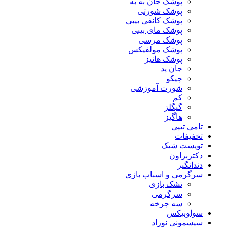
پوشک جان به به
پوشک شورتی
پوشک کانفی بیبی
پوشک مای بیبی
پوشک مرسی
پوشک مولفیکس
پوشک هانیز
جان پد
چیکو
شورت آموزشی
کم
گیگلز
هاگیز
تامی تیپی
تخفیفات
تویست شیک
دکتربراون
دندانگیر
سرگرمی و اسباب بازی
تشک بازی
سرگرمی
سه چرخه
سواونیکس
سیسمونی نوزاد