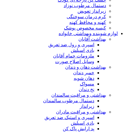
دستمال مرطوب نوزاد
زیرانداز تعویض
کرم درمان سوختگی
کهنه و محافظ کهنه
کیسه مخصوص پوشک
لوازم شوینده وبهداشتی خانواده
بهداشت آقایان
اسپری و رول ضد تعریق
بادی اسپلش
ملزومات حمام آقایان
وسایل اصلاح صورت
بهداشت دهان و دندان
خمیر دندان
دهان شویه
مسواک
نخ دندان
بهداشتی و مراقبت سالمندان
دستمال مرطوب سالمندان
زیرانداز
بهداشتی و مراقبت مادران
اسپری و استیک ضد تعریق
بادی اسپلش
پد ارایش پاک کن