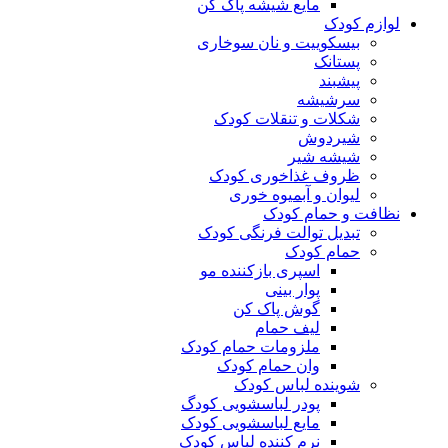
مایع شیشه پاک کن
لوازم کودک
بیسکوییت و نان سوخاری
پستانک
پیشبند
سرشیشه
شکلات و تنقلات کودک
شیردوش
شیشه شیر
ظروف غذاخوری کودک
لیوان و آبمیوه خوری
نظافت و حمام کودک
تبدیل توالت فرنگی کودک
حمام کودک
اسپری بازکننده مو
پوار بینی
گوش پاک کن
لیف حمام
ملزومات حمام کودک
وان حمام کودک
شوینده لباس کودک
پودر لباسشویی کودگ
مایع لباسشویی کودک
نرم کننده لباس کودک