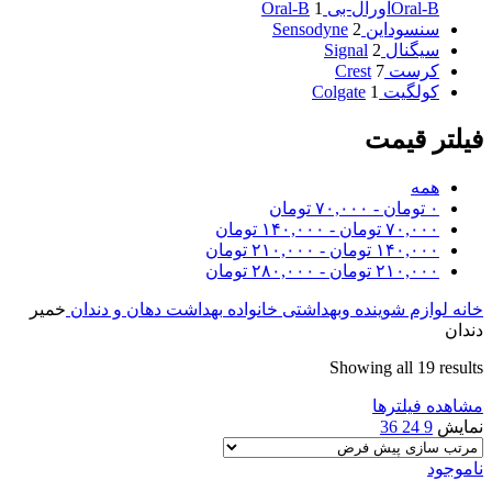
Oral-B
اورال-بی Oral-B
1
سنسوداین Sensodyne
2
سیگنال Signal
2
کرست Crest
7
کولگیت Colgate
1
فیلتر قیمت
همه
۰
تومان
-
۷۰,۰۰۰
تومان
۷۰,۰۰۰
تومان
-
۱۴۰,۰۰۰
تومان
۱۴۰,۰۰۰
تومان
-
۲۱۰,۰۰۰
تومان
۲۱۰,۰۰۰
تومان
-
۲۸۰,۰۰۰
تومان
خانه
لوازم شوینده وبهداشتی خانواده
بهداشت دهان و دندان
خمیر
دندان
Showing all 19 results
مشاهده فیلترها
نمایش
9
24
36
ناموجود