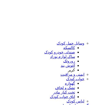
وسایل حمل کودک
کالسکه
صندلی خودرو کودک
ساک لوازم نوزاد
روروئک
آغوش بند
کریر
ایمنی و مراقبت
خواب کودک
گهواره
تشک و لحاف
تخت کنار مادر
اتاق خواب کودک
لباس کودک