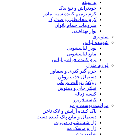
پد سینه
خودتراش و تیغ یدک
کرم ترمیم کننده سینه مادر
کرم محافظتی و ضدترک
ملزومات حمام بانوان
نوار بهداشتی
سلولزی
شوینده لباس
پودر لباسشویی
مایع لباسشویی
نرم کننده حوله و لباس
لوازم منزل
جرم گیر کتری و سماور
دستمال جذب روغن
روکش توالت فرنگی
فیلتر چای و دمنوش
کیسه زباله
کیسه فریزر
مراقبت پوست و مو
پاک کننده آرایش و لاک ناخن
دستمال و مایع پاک کننده دست
ژل شستشوی صورت
ژل و ماسک مو
شامپو بدن