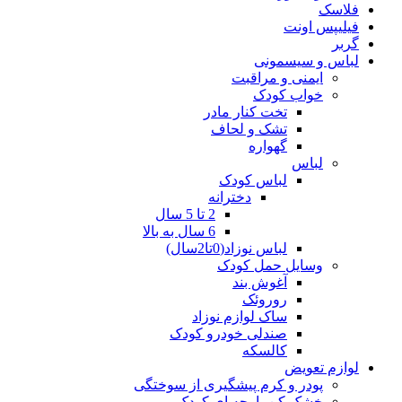
فلاسک
فیلیپس اونت
گربر
لباس و سیسمونی
ایمنی و مراقبت
خواب کودک
تخت کنار مادر
تشک و لحاف
گهواره
لباس
لباس کودک
دخترانه
2 تا 5 سال
6 سال به بالا
لباس نوزاد(0تا2سال)
وسایل حمل کودک
آغوش بند
روروئک
ساک لوازم نوزاد
صندلی خودرو کودک
کالسکه
لوازم تعویض
پودر و کرم پیشگیری از سوختگی
خشک کن پارچه ای کودک