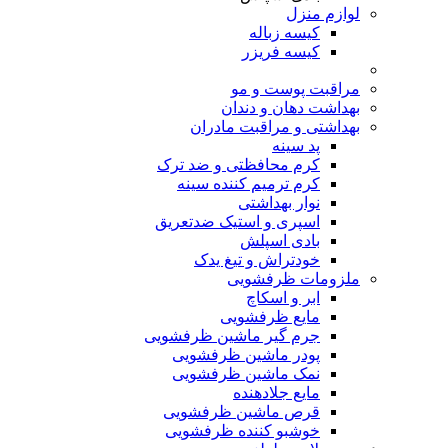
لوازم منزل
کیسه زباله
کیسه فریزر
مراقبت پوست و مو
بهداشت دهان و دندان
بهداشتی و مراقبت مادران
پد سینه
کرم محافظتی و ضد ترک
کرم ترمیم کننده سینه
نوار بهداشتی
اسپری و استیک ضدتعریق
بادی اسپلش
خودتراش و تیغ یدک
ملزومات ظرفشویی
ابر و اسکاچ
مایع ظرفشویی
جرم گیر ماشین ظرفشویی
پودر ماشین ظرفشویی
نمک ماشین ظرفشویی
مایع جلادهنده
قرص ماشین ظرفشویی
خوشبو کننده ظرفشویی