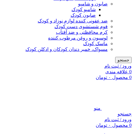
صابون و شامپو
شامپو کودک
صابون کودک
ضد عفونی کننده لوازم نوزاد و کودک
فوم شستشوی دست کودک
کرم محافظتی و ضد آفتاب
لوسیون و روغن مرطوب کننده
ماسک کودک
مسواک، خمیر دندان کودکان و ادکلن کودک
جستجو
ورود / ثبت نام
0
علاقه مندی
0
محصول
۰
تومان
منو
جستجو
ورود / ثبت نام
0
محصول
۰
تومان