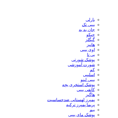
بارلی
بیبی تک
جان به به
چیکو
گیگلز
هانیز
اوی بیبی
بی تا
پوشک شورتی
شورت آموزشی
کم
اسلیپی
بیبی لینو
پوشک استخری بچه
کانفی بیبی
هاگیز
پمپرز لهستانی ضدحساسیت
پریما پمپرز ترکیه
ببم
پوشک مای بیبی