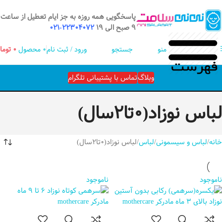
پاسخگویی همه روزه به جز ایام تعطیل از ساعت
9 صبح الی 19
22304072-021
منو
جستجو
ورود / ثبت نام
0
محصول
۰
توما
وبلاگ
تماس با پشتیبانی تلگرام
لباس نوزاد(0تا2سال)
خانه
لباس و سیسمونی
لباس
لباس نوزاد(0تا2سال)
ناموجود
ناموجود