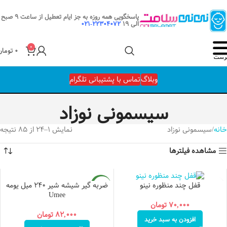
پاسخگویی همه روزه به جز ایام تعطیل از ساعت 9 صبح
الی 19
22304072-021
0
۰
تومان
وبلاگ
تماس با پشتیبانی تلگرام
سیسمونی نوزاد
خانه
سیسمونی نوزاد
نمایش 1–24 از 85 نتیجه
مشاهده فیلترها
ضربه گیر شیشه شیر ۲۴۰ میل یومه
قفل چند منظوره نینو
جدید
Umee
۷۰,۰۰۰
تومان
۸۲,۰۰۰
تومان
افزودن به سبد خرید