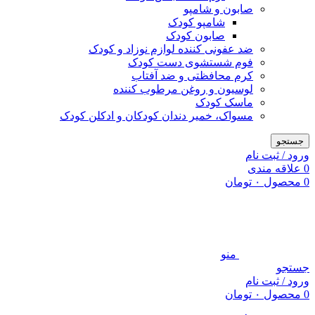
صابون و شامپو
شامپو کودک
صابون کودک
ضد عفونی کننده لوازم نوزاد و کودک
فوم شستشوی دست کودک
کرم محافظتی و ضد آفتاب
لوسیون و روغن مرطوب کننده
ماسک کودک
مسواک، خمیر دندان کودکان و ادکلن کودک
جستجو
ورود / ثبت نام
0
علاقه مندی
0
محصول
۰
تومان
منو
جستجو
ورود / ثبت نام
0
محصول
۰
تومان