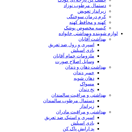
دستمال مرطوب نوزاد
زیرانداز تعویض
کرم درمان سوختگی
کهنه و محافظ کهنه
کیسه مخصوص پوشک
لوازم شوینده وبهداشتی خانواده
بهداشت آقایان
اسپری و رول ضد تعریق
بادی اسپلش
ملزومات حمام آقایان
وسایل اصلاح صورت
بهداشت دهان و دندان
خمیر دندان
دهان شویه
مسواک
نخ دندان
بهداشتی و مراقبت سالمندان
دستمال مرطوب سالمندان
زیرانداز
بهداشتی و مراقبت مادران
اسپری و استیک ضد تعریق
بادی اسپلش
پد ارایش پاک کن