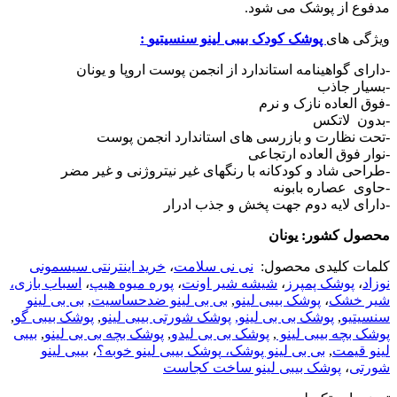
مدفوع از پوشک می شود.
ویژگی های
پوشک کودک بیبی لینو سنسیتیو
:
-دارای گواهینامه استاندارد از انجمن پوست اروپا و یونان
-بسیار جاذب
-فوق العاده نازک و نرم
-بدون لاتکس
-تحت نظارت و بازرسی های استاندارد انجمن پوست
-نوار فوق العاده ارتجاعی
-طراحی شاد و کودکانه با رنگهای غیر نیتروژنی و غیر مضر
-حاوی عصاره بابونه
-دارای لایه دوم جهت پخش و جذب ادرار
محصول کشور: یونان
کلمات کلیدی محصول:
نی نی سلامت
،
خرید اینترنتی سیسمونی
نوزاد
،
پوشک پمپرز
،
شیشه شیر اونت
،
پوره میوه هیپ
،
اسباب بازی
،
شیر خشک
،
پوشک بیبی لینو
,
بی بی لینو ضدحساسیت
,
بی بی لینو
سنسیتیو
,
پوشک بی بی لینو,
پوشک شورتی بیبی لینو
,
پوشک بیبی گو
,
پوشک بچه بیبی لینو
,
پوشک بی بی لیدو
,
پوشک بچه بی بی لینو
,
بیبی
لینو قیمت
,
بی بی لینو پوشک،
پوشک بیبی لینو خوبه؟
،
بیبی لینو
شورتی
،
پوشک بیبی لینو ساخت کجاست