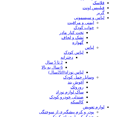
فلاسک
فیلیپس اونت
گربر
لباس و سیسمونی
ایمنی و مراقبت
خواب کودک
تخت کنار مادر
تشک و لحاف
گهواره
لباس
لباس کودک
دخترانه
2 تا 5 سال
6 سال به بالا
لباس نوزاد(0تا2سال)
وسایل حمل کودک
آغوش بند
روروئک
ساک لوازم نوزاد
صندلی خودرو کودک
کالسکه
لوازم تعویض
پودر و کرم پیشگیری از سوختگی
خشک کن پارچه ای کودک