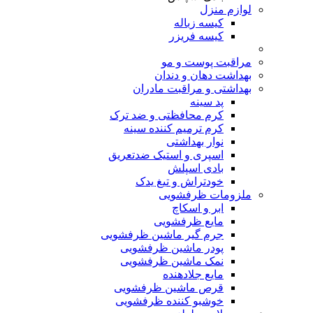
لوازم منزل
کیسه زباله
کیسه فریزر
مراقبت پوست و مو
بهداشت دهان و دندان
بهداشتی و مراقبت مادران
پد سینه
کرم محافظتی و ضد ترک
کرم ترمیم کننده سینه
نوار بهداشتی
اسپری و استیک ضدتعریق
بادی اسپلش
خودتراش و تیغ یدک
ملزومات ظرفشویی
ابر و اسکاچ
مایع ظرفشویی
جرم گیر ماشین ظرفشویی
پودر ماشین ظرفشویی
نمک ماشین ظرفشویی
مایع جلادهنده
قرص ماشین ظرفشویی
خوشبو کننده ظرفشویی