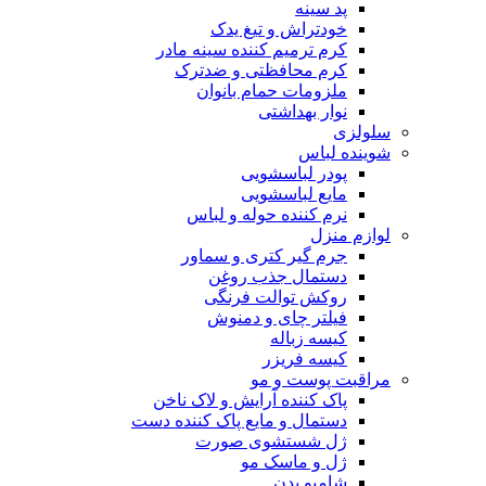
پد سینه
خودتراش و تیغ یدک
کرم ترمیم کننده سینه مادر
کرم محافظتی و ضدترک
ملزومات حمام بانوان
نوار بهداشتی
سلولزی
شوینده لباس
پودر لباسشویی
مایع لباسشویی
نرم کننده حوله و لباس
لوازم منزل
جرم گیر کتری و سماور
دستمال جذب روغن
روکش توالت فرنگی
فیلتر چای و دمنوش
کیسه زباله
کیسه فریزر
مراقبت پوست و مو
پاک کننده آرایش و لاک ناخن
دستمال و مایع پاک کننده دست
ژل شستشوی صورت
ژل و ماسک مو
شامپو بدن