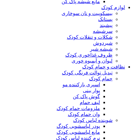
مایع شیشه پاک کن
لوازم کودک
بیسکوییت و نان سوخاری
پستانک
پیشبند
سرشیشه
شکلات و تنقلات کودک
شیردوش
شیشه شیر
ظروف غذاخوری کودک
لیوان و آبمیوه خوری
نظافت و حمام کودک
تبدیل توالت فرنگی کودک
حمام کودک
اسپری بازکننده مو
پوار بینی
گوش پاک کن
لیف حمام
ملزومات حمام کودک
وان حمام کودک
شوینده لباس کودک
پودر لباسشویی کودگ
مایع لباسشویی کودک
نرم کننده لباس کودک