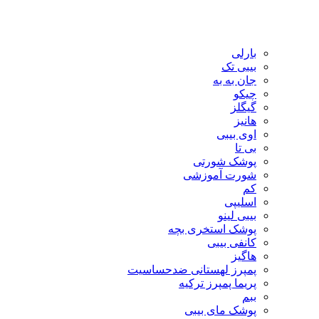
بارلی
بیبی تک
جان به به
چیکو
گیگلز
هانیز
اوی بیبی
بی تا
پوشک شورتی
شورت آموزشی
کم
اسلیپی
بیبی لینو
پوشک استخری بچه
کانفی بیبی
هاگیز
پمپرز لهستانی ضدحساسیت
پریما پمپرز ترکیه
ببم
پوشک مای بیبی