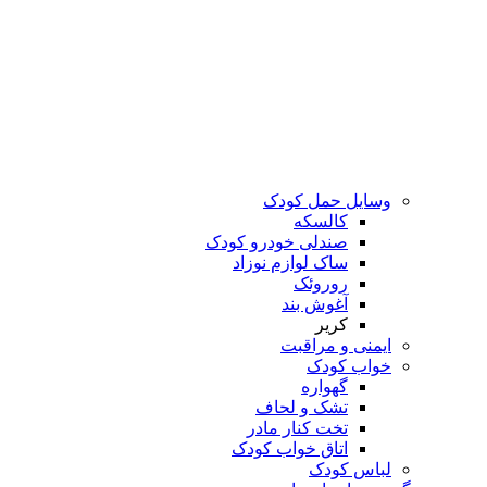
وسایل حمل کودک
کالسکه
صندلی خودرو کودک
ساک لوازم نوزاد
روروئک
آغوش بند
کریر
ایمنی و مراقبت
خواب کودک
گهواره
تشک و لحاف
تخت کنار مادر
اتاق خواب کودک
لباس کودک