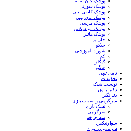
پوشک جان به به
پوشک شورتی
پوشک کانفی بیبی
پوشک مای بیبی
پوشک مرسی
پوشک مولفیکس
پوشک هانیز
جان پد
چیکو
شورت آموزشی
کم
گیگلز
هاگیز
تامی تیپی
تخفیفات
تویست شیک
دکتربراون
دندانگیر
سرگرمی و اسباب بازی
تشک بازی
سرگرمی
سه چرخه
سواونیکس
سیسمونی نوزاد