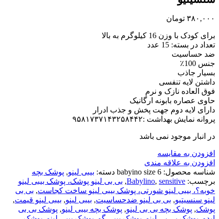
۳۸۰,۰۰۰
تومان
برای کودک با وزن 16 کیلوگرم به بالا
تعداد در بسته: 15 عدد
ضد حساسیت
جنس 100٪
بسیار جاذب
داشتن لایه تنفسی
فوق العاده نازک و نرم
حاوی عصاره بابونه ارگانیک
دارای لایه دوم جهت پخش و جذب ادرار
پروانه نمایش بهداشت :۹۵۸۱۷۳۷۱۴۳۲۵۸۴۴۲
در انبار موجود نمی باشد
افزودن به مقایسه
افزودن به علاقه مندی
شناسه محصول:
babyino size 6
دسته:
بیبی لینو
,
پوشک بچه
برچسب:
sensitive
,
Babylino
,
بی بی لینو پوشک، پوشک بیبی لینو
خوبه؟، بیبی لینو شورتی، پوشک بیبی لینو ساخت کجاست
,
بی بی
لینو سنسیتیو
,
بی بی لینو ضدحساسیت
,
بیبی لینو
,
بیبی لینو قیمت
,
پوشک
,
پوشک بچه بی بی لینو
,
پوشک بچه بیبی لینو
,
پوشک بی بی
لیدو
,
پوشک بی بی لینو
,
پوشک بیبی گو
,
پوشک بیبی لینو
,
پوشک