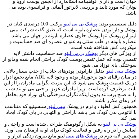
جهان است و دارای گواهینامه استاندارد از انجمن پوست اروپا و
یونان که مورد تایید و بررسی لابراتور آلمانی و فرانسوی بوده می
باشد.
دلیل سنسیتیو بودن
پوشک بی بی لینو
ترکیب 100 درصدی کتان در
پوشک و دارا بودن عصاره بابونه است که طبق گفته شرکت بیبی
لینو این پوشک تنها پوشک حاوی عصاره بابونه در جهان می باشد.
عصاره بابونه در طب سنتی به عنوان عصاره ای ضد حساسیت و
میکروب کش شناخته شده است.
از ویژگی های دیگر
پوشک بی بی لینو
ضد حساسیت داشتن لایه
تنفسی بوده که عمل تنفس پوست کودک براحتی انجام شده ومانع از
سوختگی پای نوزاد می شود.
پ
وشک بیبی لینو
بدلیل دارابودن پودرهای جاذب از جذب بسیار بالایی
در میان رقبای خود برخوردار بوده و وجود لایه ADL مانع تجمع ادرار
در یک قسمت پوشک می شود که این مزیت نگرانی مادران را از این
بابت برطرف کرده است. زیرا مادران عزیز براحتی می توانند شب
را به صبح برسانند بدون اینکه نگران سوختگی پای نوزاد خود بخاطر
ادرارهای مکرر باشند.
همچنین کش لطیف و نرم در پوشک
بیبی لینو
سنسیتیو که متناسب
با اناتومی بدن کودک می باشد ناراحتی و التهابی در پای کودک ایجاد
نمی کند.
پوشک بی بی لینو
به شکل ارگونومیک طراحی شده است و راحتی و
آسایش را در راه رفتن و فعالیت کودک برای او به ارمغان می آورد.
همچنین لایه دوم در
پوشک های بیبی
لینو مانع بیرون زدگی ادرار و