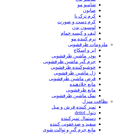
شامپو مو
صابون
کرم ترک پا
کرم دست و صورت
لوسیون بدن
لیف و کیسه حمام
نرم کننده مو
ملزومات ظرفشویی
ابر و اسکاچ
پودر ماشین ظرفشویی
جرم گیر ماشین ظرفشویی
خوشبوکننده ظرفشویی
ژل ماشین ظرفشویی
قرص ماشین ظرفشویی
مایع جلادهنده
مایع ظرفشویی
نمک ماشین ظرفشویی
نظافت منزل
تمیز کننده فرش و مبل
دتول dettol
دستمال تمیزکننده
سفید و ضدعفونی کننده
مایع جرم گیر و توالت شوی